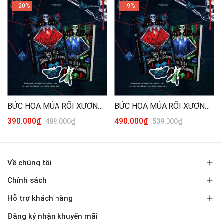
- 20%
- 9%
BỨC HỌA MÚA RỐI XƯƠNG - TÁI BẢN 2026 (TRỌN BỘ 2 TẬP) [THƯỜNG]
BỨC HỌA MÚA RỐI XƯƠNG - TÁI BẢN 2026 (TRỌN BỘ 2 TẬP) [ĐẶC BIỆT]
390.000₫
490.000₫
489.000₫
539.000₫
Về chúng tôi
Chính sách
Hỗ trợ khách hàng
Đăng ký nhận khuyến mãi