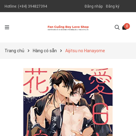
Hotline:
(+84) 394827394
Đăng nhập
Đăng ký
0
Trang chủ
Hàng có sẵn
Aijitsu no Hanayome