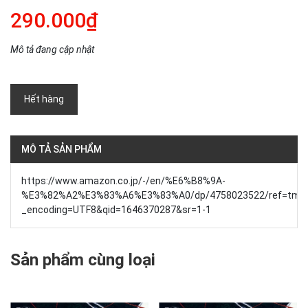
290.000₫
Mô tả đang cập nhật
Hết hàng
MÔ TẢ SẢN PHẨM
https://www.amazon.co.jp/-/en/%E6%B8%9A-
%E3%82%A2%E3%83%A6%E3%83%A0/dp/4758023522/ref=tmm_
_encoding=UTF8&qid=1646370287&sr=1-1
Sản phẩm cùng loại