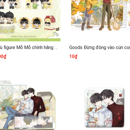
Hộp mù figure Mỗ Mỗ chính hãng Mẫu 1
00₫
10₫