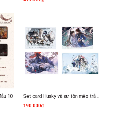
Mẫu 10
Set card Husky và sư tôn mèo trắng chính hãng Mẫu 5
190.000₫