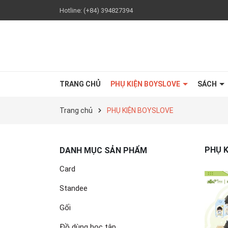
Hotline:
(+84) 394827394
TRANG CHỦ
PHỤ KIỆN BOYSLOVE
SÁCH
Trang chủ
PHỤ KIỆN BOYSLOVE
PHỤ 
DANH MỤC SẢN PHẨM
Card
Standee
Gối
Đồ dùng học tập