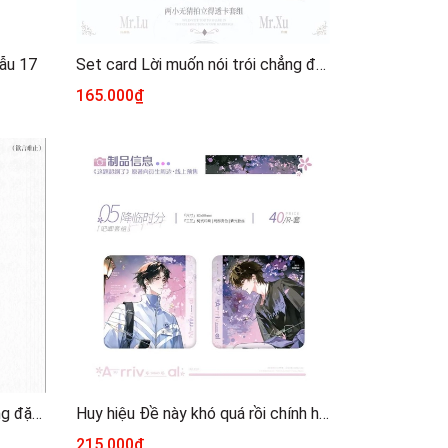
ẫu 17
Set card Lời muốn nói trói chẳng đặng chính hãng Mẫu 2
165.000₫
Huy hiệu lời muốn nói trói chẳng đặng chính hãng Mẫu 8
Huy hiệu Đề này khó quá rồi chính hãng Mẫu 4
215.000₫