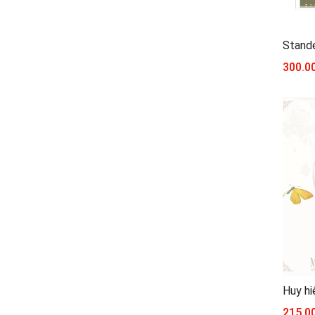
Stand
300.0
215.0