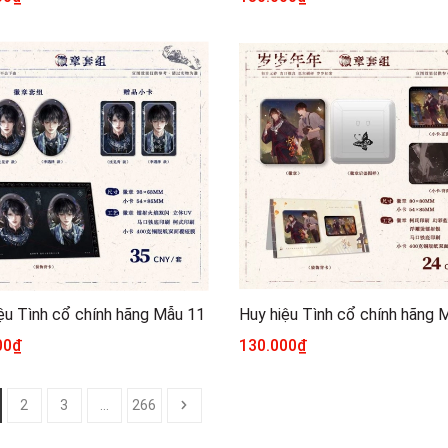
ệu Tình cổ chính hãng Mẫu 11
Huy hiệu Tình cổ chính hãng 
00₫
130.000₫
2
3
...
266