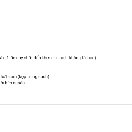
.n 1 lần duy nhất đến khi s.o.l.d out - không tái bản)
c 5x15 cm (kẹp trong sách)
 rời bên ngoài)