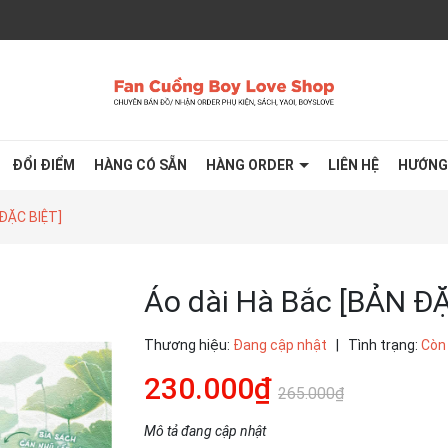
ĐỔI ĐIỂM
HÀNG CÓ SẴN
HÀNG ORDER
LIÊN HỆ
HƯỚNG
 ĐẶC BIỆT]
Áo dài Hà Bắc [BẢN ĐẶ
Thương hiệu:
Đang cập nhật
|
Tình trạng:
Còn
230.000₫
265.000₫
Mô tả đang cập nhật