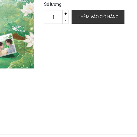
Số lượng:
+
THÊM VÀO GIỎ HÀNG
-