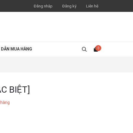
Đăng nhập
Đăng ký
Liên hệ
0
 DẪN MUA HÀNG
C BIỆT]
 hàng