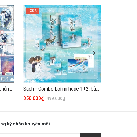
- 30%
Tiểu thuyết Lời muốn nói trói chẳng đặng Tập 1+2 - VER 9 - BẢN TRUNG
Sách - Combo Lời mị hoặc 1+2, bản đặc biệt
350.000₫
230.000₫
499.000₫
ng ký nhận khuyến mãi