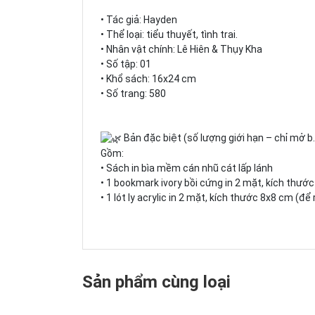
• Tác giả: Hayden
• Thể loại: tiểu thuyết, tình trai.
• Nhân vật chính: Lê Hiên & Thụy Kha
• Số tập: 01
• Khổ sách: 16x24 cm
• Số trang: 580
Bản đặc biệt (số lượng giới hạn – chỉ mở b.á
Gồm:
• Sách in bìa mềm cán nhũ cát lấp lánh
• 1 bookmark ivory bồi cứng in 2 mặt, kích thướ
• 1 lót ly acrylic in 2 mặt, kích thước 8x8 cm (để
Sản phẩm cùng loại