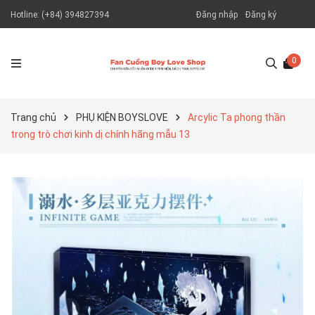
Hotline:
(+84) 394827394
Đăng nhập
Đăng ký
0
Trang chủ
PHỤ KIỆN BOYSLOVE
Arcylic Ta phong thần
trong trò chơi kinh dị chính hãng mẫu 13