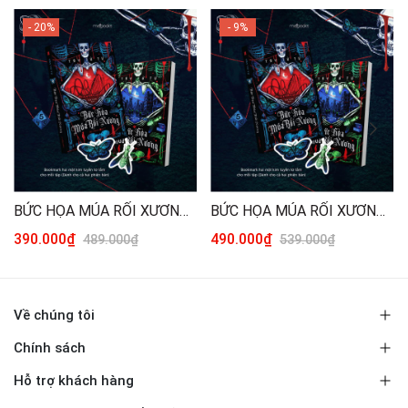
- 20%
- 9%
BỨC HỌA MÚA RỐI XƯƠNG - TÁI BẢN 2026 (TRỌN BỘ 2 TẬP) [THƯỜNG]
BỨC HỌA MÚA RỐI XƯƠNG - TÁI BẢN 2026 (TRỌN BỘ 2 TẬP) [ĐẶC BIỆT]
390.000₫
490.000₫
489.000₫
539.000₫
Về chúng tôi
Chính sách
Hỗ trợ khách hàng