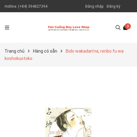
Hotline:
(+84) 394827394
Đăng nhập
Đăng ký
0
Trang chủ
Hàng có sẵn
Bido wakadan'na, renbo fu wa
koshokuotoko