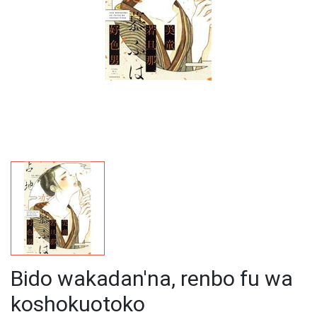
Bido wakadan'na, renbo fu wa
koshokuotoko