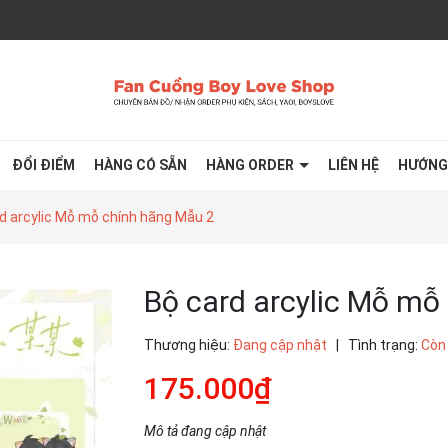
ĐỔI ĐIỂM
HÀNG CÓ SẴN
HÀNG ORDER
LIÊN HỆ
HƯỚNG
d arcylic Mỗ mỗ chính hãng Mẫu 2
Bộ card arcylic Mỗ mỗ
Thương hiệu:
Đang cập nhật
|
Tình trạng:
Còn
175.000₫
Mô tả đang cập nhật