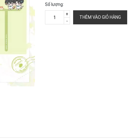
Số lượng:
+
THÊM VÀO GIỎ HÀNG
-