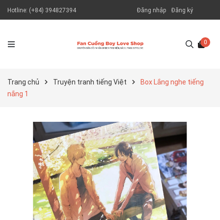
Hotline:
(+84) 394827394
Đăng nhập
Đăng ký
0
Trang chủ
Truyện tranh tiếng Việt
Box Lắng nghe tiếng
nắng 1