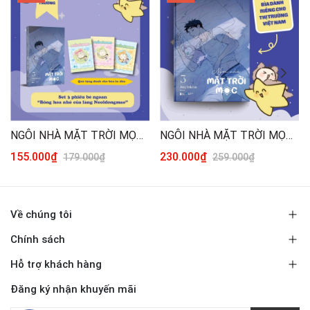
NGÔI NHÀ MẶT TRỜI MỌC – TẬP 3 [BẢN THƯỜNG]
NGÔI NHÀ MẶT TRỜI MỌC – TẬP 3 [BẢN ĐẶC BIỆT]
155.000₫
230.000₫
179.000₫
259.000₫
Về chúng tôi
Chính sách
Hỗ trợ khách hàng
Đăng ký nhận khuyến mãi