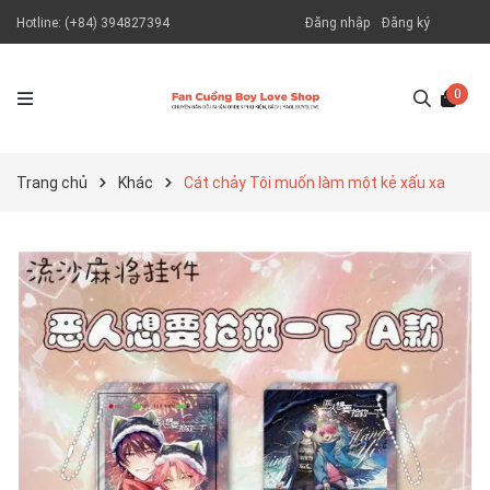
Hotline:
(+84) 394827394
Đăng nhập
Đăng ký
0
Trang chủ
Khác
Cát chảy Tôi muốn làm một kẻ xấu xa