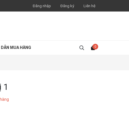
Đăng nhập
Đăng ký
Liên hệ
0
 DẪN MUA HÀNG
ị 1
 hàng