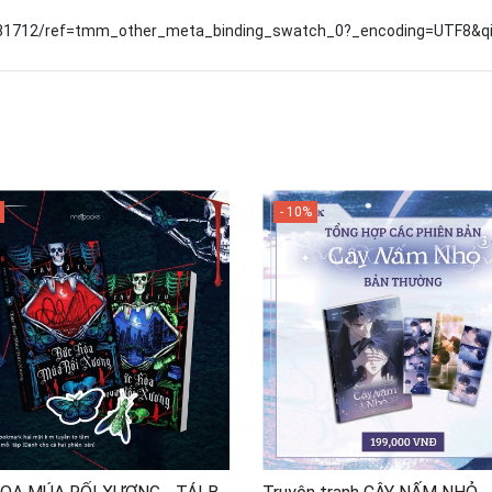
4281712/ref=tmm_other_meta_binding_swatch_0?_encoding=UTF8&q
- 10%