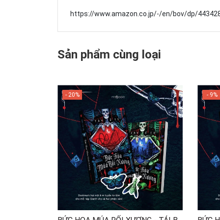
https://www.amazon.co.jp/-/en/bov/dp/443
Sản phẩm cùng loại
- 20%
- 9%