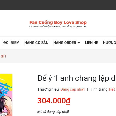
ĐỔI ĐIỂM
HÀNG CÓ SẴN
HÀNG ORDER
LIÊN HỆ
HƯỚNG
 dị 1
Để ý 1 anh chang lập d
Thương hiệu:
Đang cập nhật
|
Tình trạng:
Hết
304.000₫
Mô tả đang cập nhật