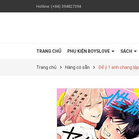
Hotline:
(+84) 394827394
TRANG CHỦ
PHỤ KIỆN BOYSLOVE
SÁCH
Trang chủ
Hàng có sẵn
Để ý 1 anh chang lập