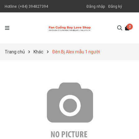
Hotline:
(+84) 394827394
Đăng nhập
Đăng ký
0
Trang chủ
Khác
Đèn Bj Alex mẫu 1 người