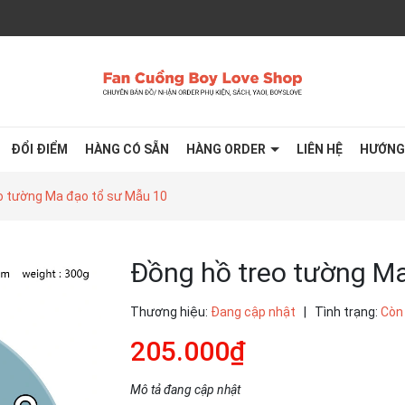
ĐỔI ĐIỂM
HÀNG CÓ SẴN
HÀNG ORDER
LIÊN HỆ
HƯỚNG
o tường Ma đạo tổ sư Mẫu 10
Đồng hồ treo tường M
Thương hiệu:
Đang cập nhật
|
Tình trạng:
Còn
205.000₫
Mô tả đang cập nhật