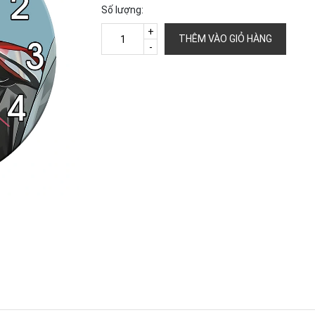
Số lượng:
+
THÊM VÀO GIỎ HÀNG
-