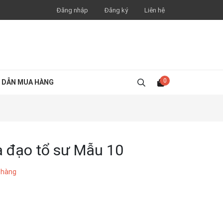
Đăng nhập
Đăng ký
Liên hệ
0
 DẪN MUA HÀNG
a đạo tổ sư Mẫu 10
 hàng