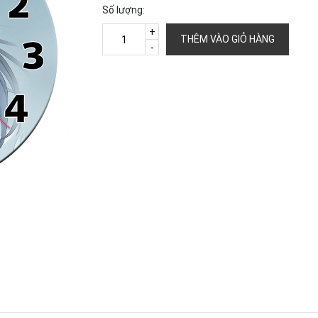
Số lượng:
+
THÊM VÀO GIỎ HÀNG
-