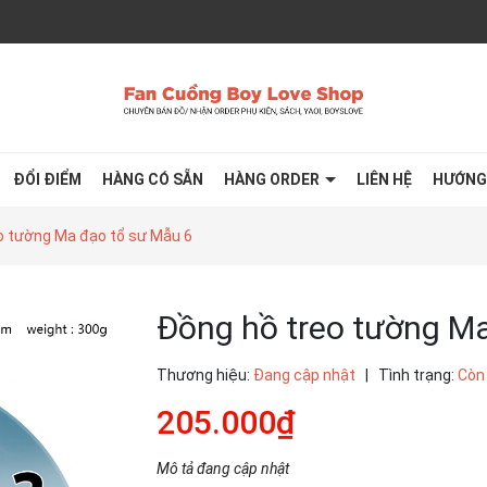
ĐỔI ĐIỂM
HÀNG CÓ SẴN
HÀNG ORDER
LIÊN HỆ
HƯỚNG
o tường Ma đạo tổ sư Mẫu 6
Đồng hồ treo tường Ma
Thương hiệu:
Đang cập nhật
|
Tình trạng:
Còn
205.000₫
Mô tả đang cập nhật