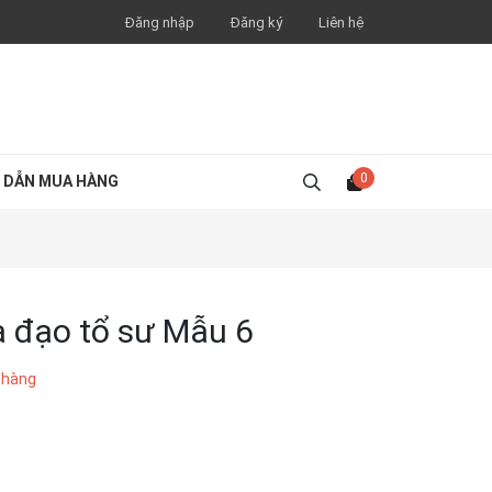
Đăng nhập
Đăng ký
Liên hệ
0
 DẪN MUA HÀNG
 đạo tổ sư Mẫu 6
 hàng