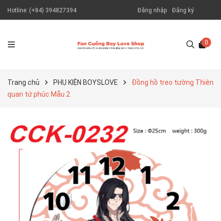
Hotline:
(+84) 394827394
Đăng nhập
Đăng ký
0
Trang chủ
PHỤ KIỆN BOYSLOVE
Đồng hồ treo tường Thiên
quan tứ phúc Mẫu 2