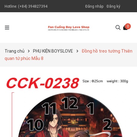
Hotline:
(+84) 394827394
Đăng nhập
Đăng ký
0
Trang chủ
PHỤ KIỆN BOYSLOVE
Đồng hồ treo tường Thiên
quan tứ phúc Mẫu 8