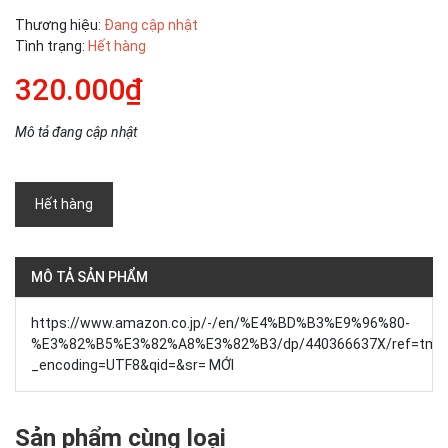
Thương hiệu:
Đang cập nhật
Tình trạng:
Hết hàng
320.000₫
Mô tả đang cập nhật
Hết hàng
MÔ TẢ SẢN PHẨM
https://www.amazon.co.jp/-/en/%E4%BD%B3%E9%96%80-
%E3%82%B5%E3%82%A8%E3%82%B3/dp/440366637X/ref=tmm_
_encoding=UTF8&qid=&sr= MỚI
Sản phẩm cùng loại