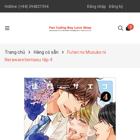
Hotline:
(+84) 394827394
Đăng nhập
Đăng ký
0
Trang chủ
Hàng có sẵn
Futari no Musuko ni
Nerawareteimasu tập 4