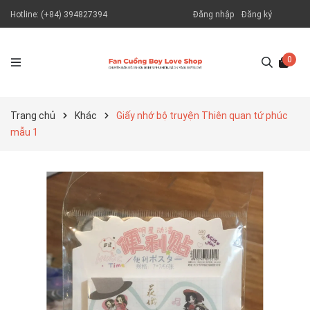
Hotline:
(+84) 394827394
Đăng nhập
Đăng ký
0
Trang chủ
Khác
Giấy nhớ bộ truyện Thiên quan tứ phúc
mẫu 1