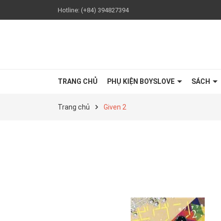
Hotline:
(+84) 394827394
TRANG CHỦ
PHỤ KIỆN BOYSLOVE
SÁCH
Trang chủ
Given 2