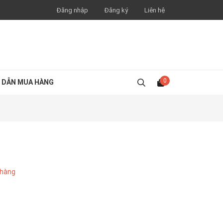
Đăng nhập
Đăng ký
Liên hệ
0
 DẪN MUA HÀNG
 hàng