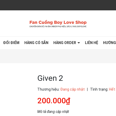
ĐỔI ĐIỂM
HÀNG CÓ SẴN
HÀNG ORDER
LIÊN HỆ
HƯỚNG
Given 2
Thương hiệu:
Đang cập nhật
|
Tình trạng:
Hết
200.000₫
Mô tả đang cập nhật