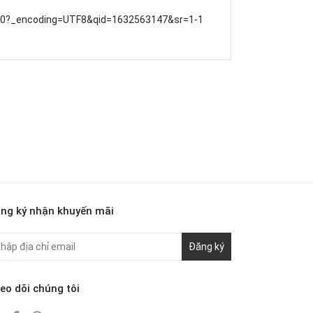
0?_encoding=UTF8&qid=1632563147&sr=1-1
ng ký nhận khuyến mãi
Đăng ký
eo dõi chúng tôi