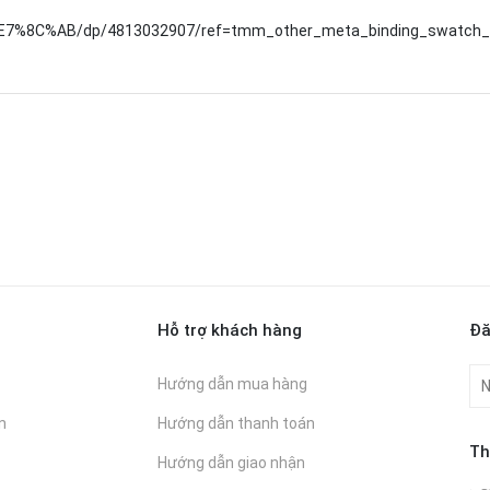
%E7%8C%AB/dp/4813032907/ref=tmm_other_meta_binding_swatch_
Hỗ trợ khách hàng
Đă
Hướng dẫn mua hàng
n
Hướng dẫn thanh toán
Th
Hướng dẫn giao nhận