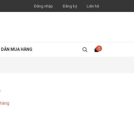
Đăng nhập
Đăng ký
Liên hệ
0
 DẪN MUA HÀNG
o
 hàng