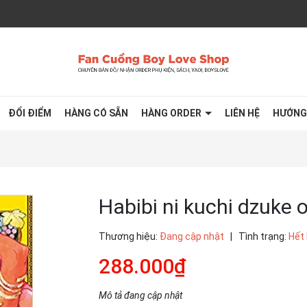
ĐỔI ĐIỂM
HÀNG CÓ SẴN
HÀNG ORDER
LIÊN HỆ
HƯỚNG
Habibi ni kuchi dzuke 
Thương hiệu:
Đang cập nhật
|
Tình trạng:
Hết
288.000₫
Mô tả đang cập nhật