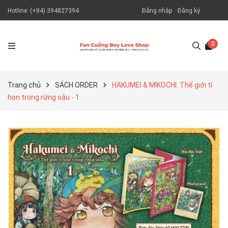
Hotline:
(+84) 394827394
Đăng nhập
Đăng ký
0
Trang chủ
SÁCH ORDER
HAKUMEI & MIKOCHI: Thế giới tí
hon trong rừng sâu - 1