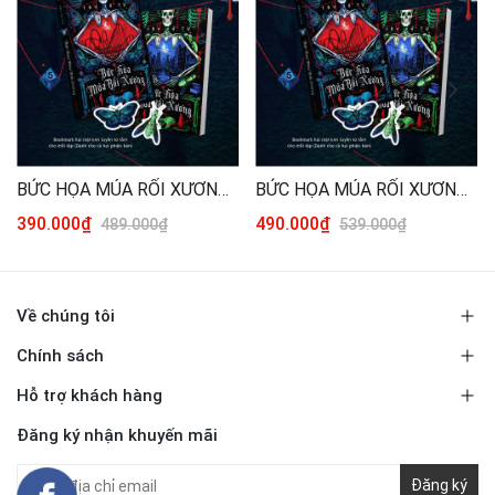
BỨC HỌA MÚA RỐI XƯƠNG - TÁI BẢN 2026 (TRỌN BỘ 2 TẬP) [THƯỜNG]
BỨC HỌA MÚA RỐI XƯƠNG - TÁI BẢN 2026 (TRỌN BỘ 2 TẬP) [ĐẶC BIỆT]
390.000₫
490.000₫
489.000₫
539.000₫
Về chúng tôi
Chính sách
Hỗ trợ khách hàng
Đăng ký nhận khuyến mãi
Đăng ký