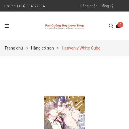
Hotline:
(+84) 394827394
Đăng nhập
Đăng ký
0
Trang chủ
Hàng có sẵn
Heavenly White Cube