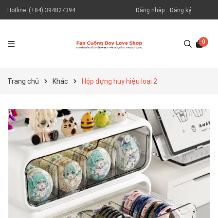
Hotline:
(+84) 394827394
Đăng nhập
Đăng ký
0
Trang chủ
Khác
Hộp đựng huy hiệu loại 2