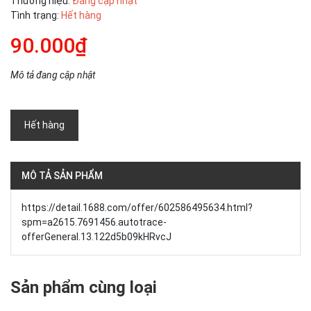
Thương hiệu:
Đang cập nhật
Tình trạng:
Hết hàng
90.000₫
Mô tả đang cập nhật
Hết hàng
MÔ TẢ SẢN PHẨM
https://detail.1688.com/offer/602586495634.html?
spm=a2615.7691456.autotrace-
offerGeneral.13.122d5b09kHRvcJ
Sản phẩm cùng loại