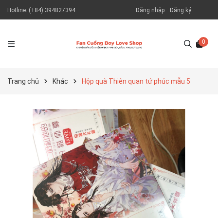
Hotline:
(+84) 394827394
Đăng nhập
Đăng ký
0
Trang chủ
Khác
Hộp quà Thiên quan tứ phúc mẫu 5