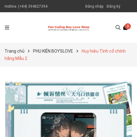
Hotline:
(+84) 394827394
Đăng nhập
Đăng ký
0
Trang chủ
PHỤ KIỆN BOYSLOVE
Huy hiệu Tình cổ chính
hãng Mẫu 2