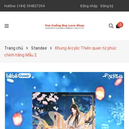
Hotline:
(+84) 394827394
Đăng nhập
Đăng ký
0
Trang chủ
Standee
Khung Arcylic Thiên quan tứ phúc
chính hãng Mẫu 2