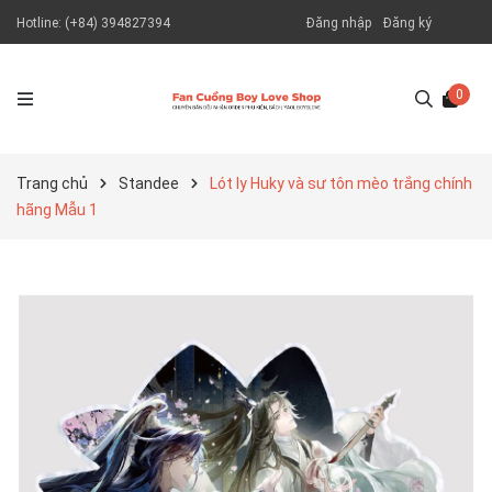
Hotline:
(+84) 394827394
Đăng nhập
Đăng ký
0
Trang chủ
Standee
Lót ly Huky và sư tôn mèo trắng chính
hãng Mẫu 1