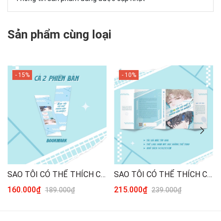
Sản phẩm cùng loại
- 15%
- 10%
SAO TÔI CÓ THỂ THÍCH CẬU TA ĐƯỢC? - TẬP 1 [THƯỜNG]
SAO TÔI CÓ THỂ THÍCH CẬU TA ĐƯỢC? - TẬP 1 [ĐẶC BIỆT]
160.000₫
215.000₫
189.000₫
239.000₫