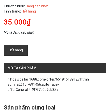
Thương hiệu:
Đang cập nhật
Tình trạng:
Hết hàng
35.000₫
Mô tả đang cập nhật
Hết hàng
MÔ TẢ SẢN PHẨM
https://detail.1688.com/offer/651915189127.html?
spm=a2615.7691456.autotrace-
offerGeneral.4.497f7d0e9db3Zv
Sản phẩm cùng loại