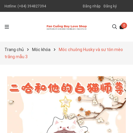
Hotline:
(+84) 394827394
Đăng nhập
Đăng ký
0
Trang chủ
Móc khóa
Móc chuông Husky và sư tôn mèo
trắng mẫu 3