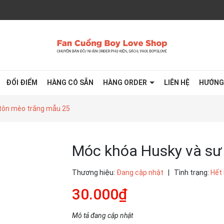
ĐỔI ĐIỂM
HÀNG CÓ SẴN
HÀNG ORDER
LIÊN HỆ
HƯỚNG
tôn mèo trắng mẫu 25
Móc khóa Husky và sư
Thương hiệu:
Đang cập nhật
|
Tình trạng:
Hết
30.000₫
Mô tả đang cập nhật