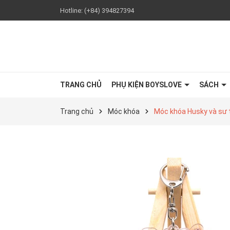
Hotline:
(+84) 394827394
TRANG CHỦ
PHỤ KIỆN BOYSLOVE
SÁCH
Trang chủ
Móc khóa
Móc khóa Husky và sư 