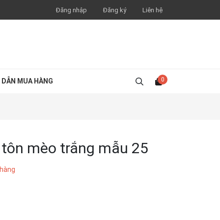
Đăng nhập
Đăng ký
Liên hệ
0
 DẪN MUA HÀNG
 tôn mèo trắng mẫu 25
 hàng