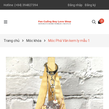
Hotline:
(+84) 394827394
Đăng nhập
Đăng ký
0
Trang chủ
Móc khóa
Móc Phá Vân kem ly mẫu 1