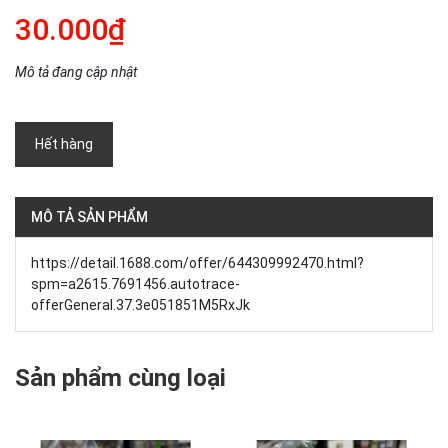
30.000₫
Mô tả đang cập nhật
Hết hàng
MÔ TẢ SẢN PHẨM
https://detail.1688.com/offer/644309992470.html?
spm=a2615.7691456.autotrace-
offerGeneral.37.3e051851M5RxJk
Sản phẩm cùng loại