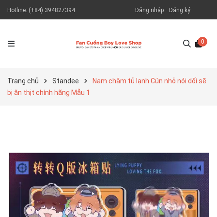
Hotline:
(+84) 394827394
Đăng nhập
Đăng ký
0
Trang chủ
Standee
Nam châm tủ lạnh Cún nhỏ nói dối sẽ
bị ăn thịt chính hãng Mẫu 1