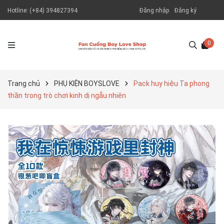
Hotline:
(+84) 394827394
Đăng nhập
Đăng ký
0
Trang chủ
PHỤ KIỆN BOYSLOVE
Pack huy hiệu Ta phong
thần trong trò chơi kinh dị ngẫu nhiên