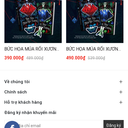
BỨC HỌA MÚA RỐI XƯƠNG - TÁI BẢN 2026 (TRỌN BỘ 2 TẬP) [THƯỜNG]
BỨC HỌA MÚA RỐI XƯƠNG - TÁI BẢN 2026 (TRỌN BỘ 2 TẬP) [ĐẶC BIỆT]
390.000₫
490.000₫
489.000₫
539.000₫
Về chúng tôi
Chính sách
Hỗ trợ khách hàng
Đăng ký nhận khuyến mãi
Đăng ký