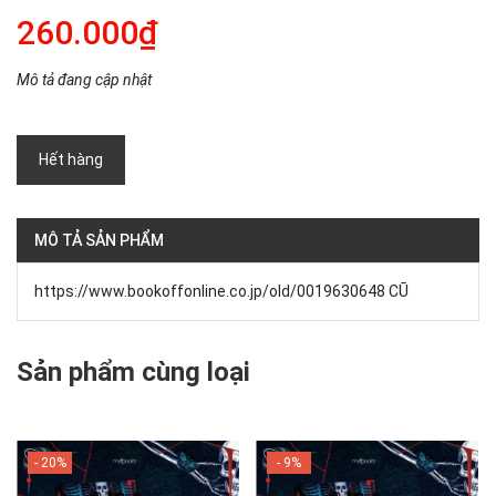
260.000₫
Mô tả đang cập nhật
Hết hàng
MÔ TẢ SẢN PHẨM
https://www.bookoffonline.co.jp/old/0019630648 CŨ
Sản phẩm cùng loại
- 20%
- 9%