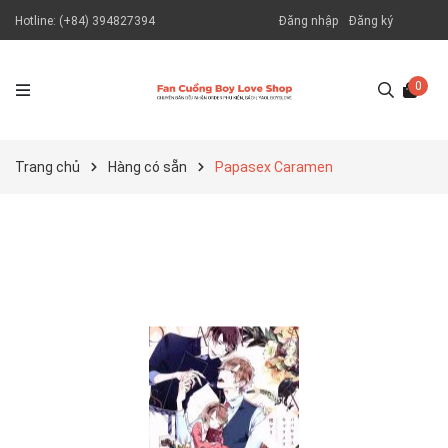
Hotline:
(+84) 394827394
Đăng nhập
Đăng ký
0
Trang chủ
Hàng có sẵn
Papasex Caramen