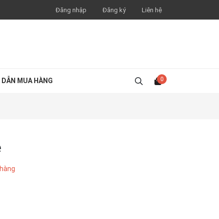
Đăng nhập
Đăng ký
Liên hệ
0
 DẪN MUA HÀNG
e
 hàng