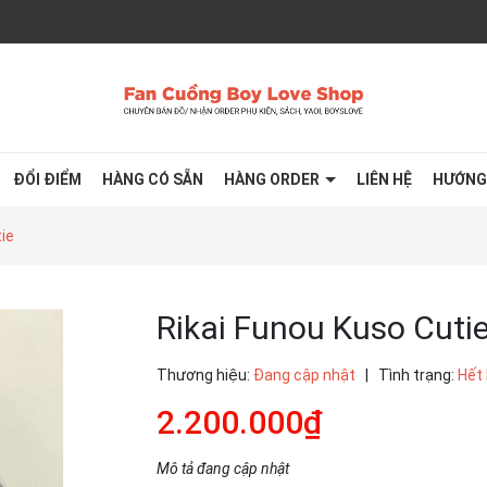
ĐỔI ĐIỂM
HÀNG CÓ SẴN
HÀNG ORDER
LIÊN HỆ
HƯỚNG
ie
Rikai Funou Kuso Cuti
Thương hiệu:
Đang cập nhật
|
Tình trạng:
Hết
2.200.000₫
Mô tả đang cập nhật