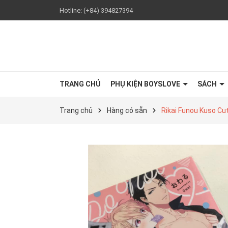
Hotline:
(+84) 394827394
TRANG CHỦ
PHỤ KIỆN BOYSLOVE
SÁCH
Trang chủ
Hàng có sẵn
Rikai Funou Kuso Cut