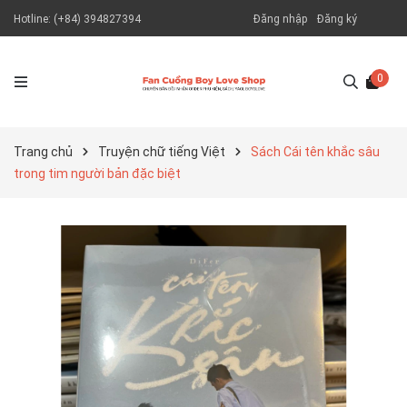
Hotline:
(+84) 394827394
Đăng nhập
Đăng ký
0
Trang chủ
Truyện chữ tiếng Việt
Sách Cái tên khắc sâu
trong tim người bản đặc biệt