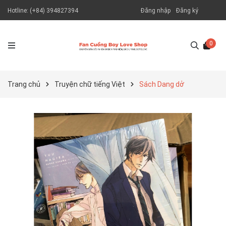
Hotline:
(+84) 394827394
Đăng nhập
Đăng ký
0
Trang chủ
Truyện chữ tiếng Việt
Sách Dang dở