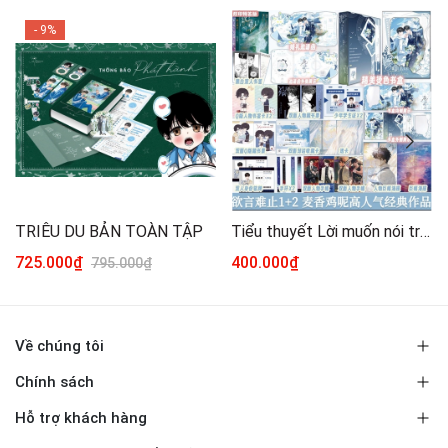
- 9%
TRIÊU DU BẢN TOÀN TẬP
Tiểu thuyết Lời muốn nói trói chẳng đặng Tập 1+2 - VER 9 - BẢN TRUNG
725.000₫
400.000₫
795.000₫
Về chúng tôi
Chính sách
Hỗ trợ khách hàng