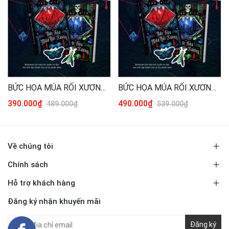
BỨC HỌA MÚA RỐI XƯƠNG - TÁI BẢN 2026 (TRỌN BỘ 2 TẬP) [THƯỜNG]
BỨC HỌA MÚA RỐI XƯƠNG - TÁI BẢN 2026 (TRỌN BỘ 2 TẬP) [ĐẶC BIỆT]
390.000₫
490.000₫
489.000₫
539.000₫
Về chúng tôi
Chính sách
Hỗ trợ khách hàng
Đăng ký nhận khuyến mãi
Đăng ký