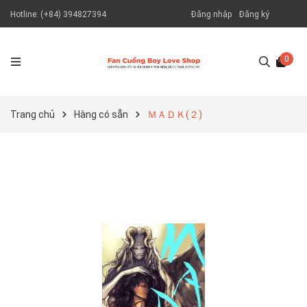
Hotline:
(+84) 394827394
Đăng nhập
Đăng ký
0
Trang chủ
Hàng có sẵn
ＭＡＤＫ(２)