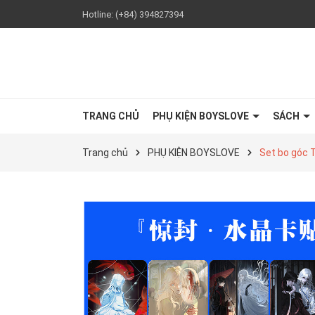
Hotline:
(+84) 394827394
TRANG CHỦ
PHỤ KIỆN BOYSLOVE
SÁCH
Trang chủ
PHỤ KIỆN BOYSLOVE
Set bo góc T