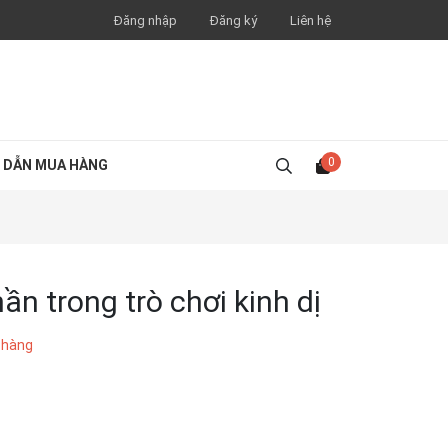
Đăng nhập
Đăng ký
Liên hệ
0
 DẪN MUA HÀNG
ần trong trò chơi kinh dị
 hàng