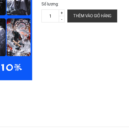
Số lượng:
+
THÊM VÀO GIỎ HÀNG
-