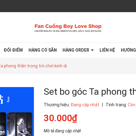
ĐỔI ĐIỂM
HÀNG CÓ SẴN
HÀNG ORDER
LIÊN HỆ
HƯỚNG
a phong thần trong trò chơi kinh dị
Set bo góc Ta phong th
Thương hiệu:
Đang cập nhật
|
Tình trạng:
Còn
30.000₫
Mô tả đang cập nhật