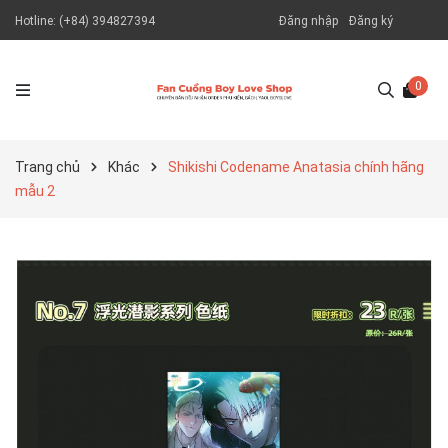
Hotline:
(+84) 394827394
Đăng nhập
Đăng ký
0
Trang chủ
Khác
Shikishi Codename Anatasia chính hãng
mẫu 2