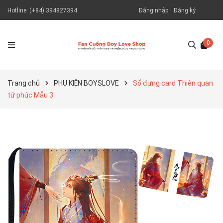
Hotline:
(+84) 394827394
Đăng nhập
Đăng ký
0
Trang chủ
PHỤ KIỆN BOYSLOVE
Sổ đựng card Thiên quan
tứ phúc Mẫu 3