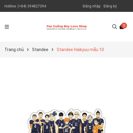
Hotline:
(+84) 394827394
Đăng nhập
Đăng ký
0
Trang chủ
Standee
Standee Haikyuu mẫu 10