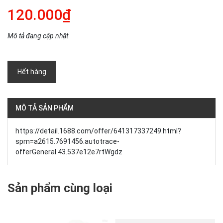
120.000₫
Mô tả đang cập nhật
Hết hàng
MÔ TẢ SẢN PHẨM
https://detail.1688.com/offer/641317337249.html?
spm=a2615.7691456.autotrace-
offerGeneral.43.537e12e7rtWgdz
Sản phẩm cùng loại