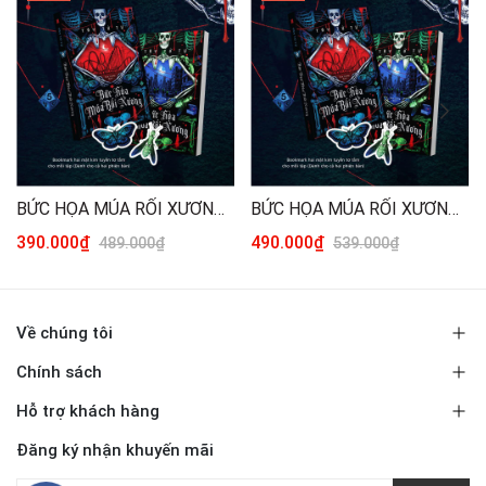
BỨC HỌA MÚA RỐI XƯƠNG - TÁI BẢN 2026 (TRỌN BỘ 2 TẬP) [THƯỜNG]
BỨC HỌA MÚA RỐI XƯƠNG - TÁI BẢN 2026 (TRỌN BỘ 2 TẬP) [ĐẶC BIỆT]
390.000₫
490.000₫
489.000₫
539.000₫
Về chúng tôi
Chính sách
Hỗ trợ khách hàng
Đăng ký nhận khuyến mãi