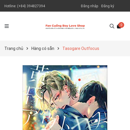
Hotline:
(+84) 394827394
Đăng nhập
Đăng ký
0
Trang chủ
Hàng có sẵn
Tasogare Outfocus