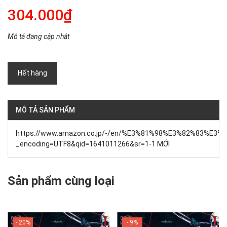
304.000₫
Mô tả đang cập nhật
Hết hàng
MÔ TẢ SẢN PHẨM
https://www.amazon.co.jp/-/en/%E3%81%98%E3%82%83%E3%
_encoding=UTF8&qid=1641011266&sr=1-1 MỚI
Sản phẩm cùng loại
- 20%
- 9%