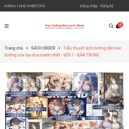
Hotline:
(+84) 394827394
Đăng nhập
Đăng ký
0
Trang chủ
SÁCH ORDER
Tiểu thuyết ách hướng dẫn bảo
dưỡng của tay đua mạnh nhất - VER 1 - BẢN TRUNG