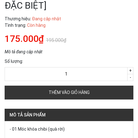
ĐẶC BIỆT]
Thương hiệu:
Đang cập nhật
Tình trạng:
Còn hàng
175.000₫
195.000₫
Mô tả đang cập nhật
Số lượng:
+
-
THÊM VÀO GIỎ HÀNG
MÔ TẢ SẢN PHẨM
- 01 Móc khóa chibi (quà rời)