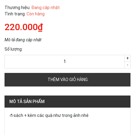
Thương hiệu:
Đang cập nhật
Tình trạng:
Còn hàng
220.000₫
Mô tả đang cập nhật
Số lượng:
+
-
THÊM VÀO GIỎ HÀNG
MÔ TẢ SẢN PHẨM
🍅sách + kèm các quà như trong ảnh nhé