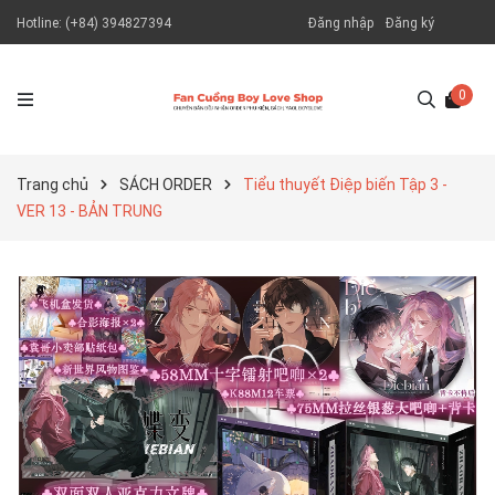
Hotline:
(+84) 394827394
Đăng nhập
Đăng ký
0
Trang chủ
SÁCH ORDER
Tiểu thuyết Điệp biến Tập 3 -
VER 13 - BẢN TRUNG