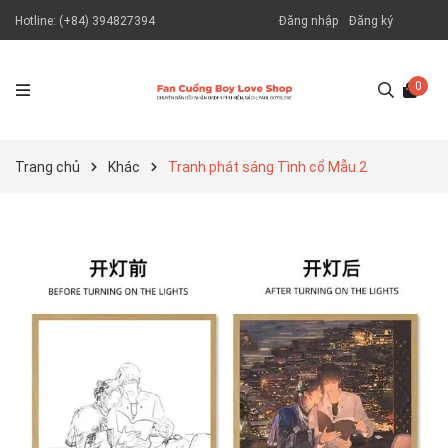
Hotline:
(+84) 394827394
Đăng nhập
Đăng ký
0
Trang chủ
Khác
Tranh phát sáng Tình cổ Mẫu 2