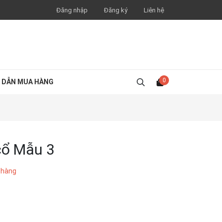
Đăng nhập
Đăng ký
Liên hệ
0
 DẪN MUA HÀNG
cổ Mẫu 3
 hàng