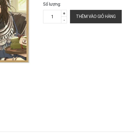
Số lượng:
+
THÊM VÀO GIỎ HÀNG
-