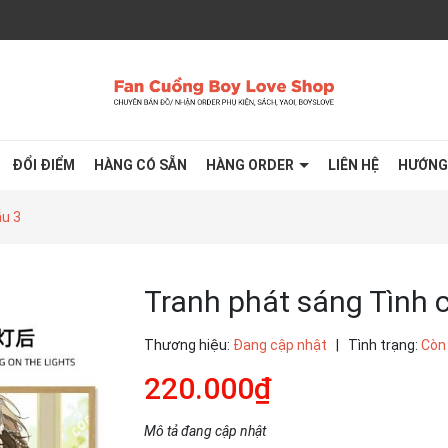
ĐỔI ĐIỂM
HÀNG CÓ SẴN
HÀNG ORDER
LIÊN HỆ
HƯỚNG
ẫu 3
Tranh phát sáng Tình 
Thương hiệu:
Đang cập nhật
|
Tình trạng:
Còn
220.000₫
Mô tả đang cập nhật