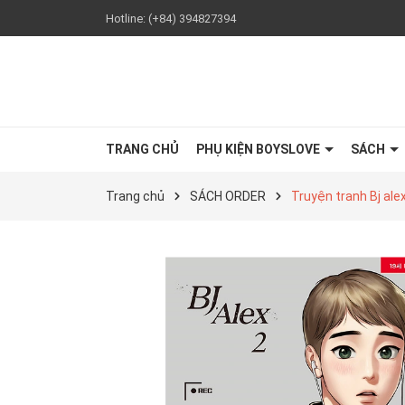
Hotline:
(+84) 394827394
TRANG CHỦ
PHỤ KIỆN BOYSLOVE
SÁCH
Trang chủ
SÁCH ORDER
Truyện tranh Bj ale