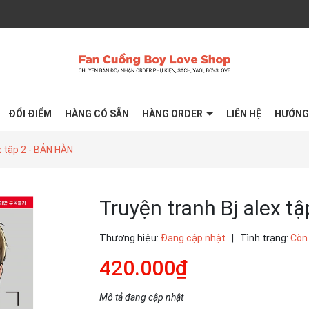
ĐỔI ĐIỂM
HÀNG CÓ SẴN
HÀNG ORDER
LIÊN HỆ
HƯỚNG
x tập 2 - BẢN HÀN
Truyện tranh Bj alex t
Thương hiệu:
Đang cập nhật
|
Tình trạng:
Còn
420.000₫
Mô tả đang cập nhật