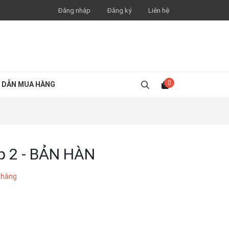
Đăng nhập
Đăng ký
Liên hệ
0
 DẪN MUA HÀNG
ập 2 - BẢN HÀN
 hàng