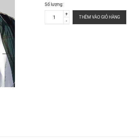
Số lượng:
+
THÊM VÀO GIỎ HÀNG
-