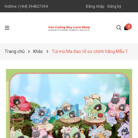
Hotline:
(+84) 394827394
Đăng nhập
Đăng ký
0
Trang chủ
Khác
Túi mù Ma đạo tổ sư chính hãng Mẫu 1