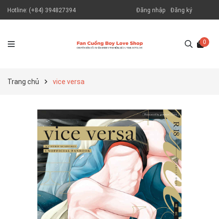
Hotline:
(+84) 394827394
Đăng nhập
Đăng ký
0
Trang chủ
vice versa